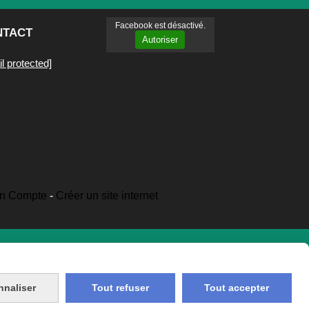
Facebook est désactivé.
NTACT
Autoriser
l protected]
n Compte
Créer un site internet
nnaliser
Tout refuser
Tout accepter