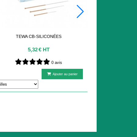
PATCHS MAGNÉTIQUES ANTI-DOULEUR
18,42
€ HT
0 avis
Article hors stock