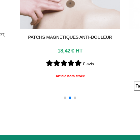
PALPEUR À PRESSION DOUBLE RESSORT,
CUIVRE, 12,8 CM CUIVRE
14,75
€ HT
0 avis
panier
Article hors stock