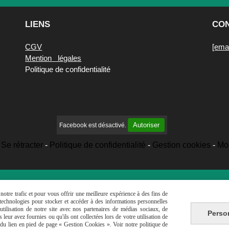
LIENS
UTILES
CO
CGV
[emai
Mention
s
légales
Politique de confidentialité
Autoriser
Facebook est désactivé.
Se rétracter
Politique de confidentialité
Gestion cookies
Mo
otre trafic et pour vous offrir une meilleure expérience à des fins de
s technologies pour stocker et accéder à des informations personnelles
tilisation de notre site avec nos partenaires de médias sociaux, de
Perso
leur avez fournies ou qu'ils ont collectées lors de votre utilisation de
e du lien en pied de page « Gestion Cookies ». Voir notre politique de