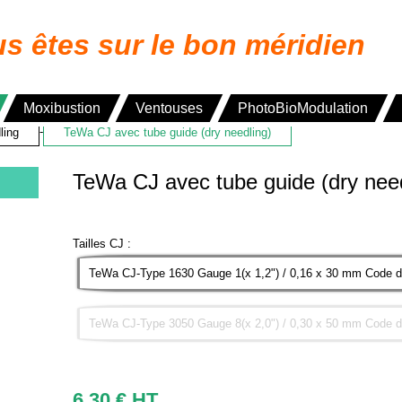
s êtes sur le bon méridien
Moxibustion
Ventouses
PhotoBioModulation
-
ling
TeWa CJ avec tube guide (dry needling)
TeWa CJ avec tube guide (dry need
Tailles CJ :
TeWa CJ-Type 1630 Gauge 1(x 1,2") / 0,16 x 30 mm Code de
TeWa CJ-Type 3050 Gauge 8(x 2,0") / 0,30 x 50 mm Code de
6,30
€
HT