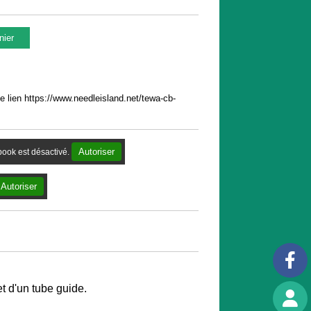
nier
 lien https://www.needleisland.net/tewa-cb-
Autoriser
ook est désactivé.
Autoriser
et d'un tube guide.