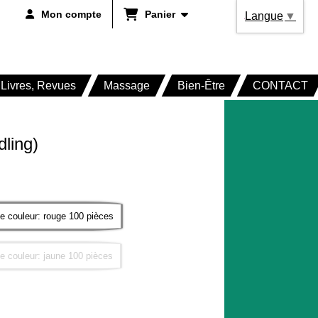
Mon compte
Panier
Langue
▼
Livres, Revues
Massage
Bien-Être
CONTACT
ling)
 couleur: rouge 100 pièces
 couleur: jaune 100 pièces