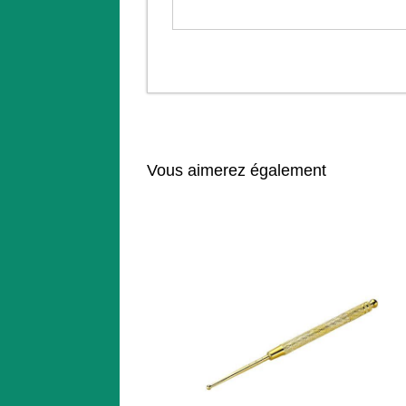
Vous aimerez également
t du mois