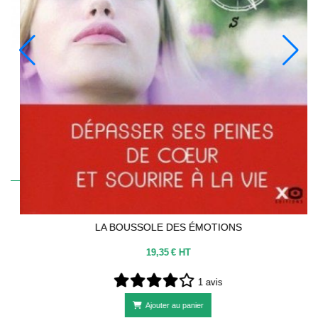
LICONÉES
avis
Article hors stock
LA BOUSSOLE DES ÉMOTI
19,35
€ HT
1 avis
Ajouter au panier