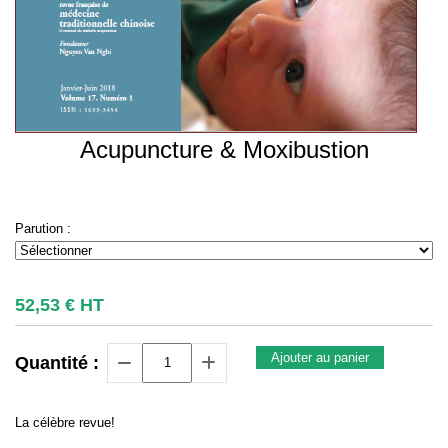
Acupuncture & Moxibustion
Parution :
52,53
€
HT
Ajouter au panier
Quantité :
La célèbre revue!