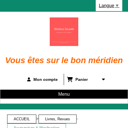
Panneau de gestion des cookies
Langue
▼
Vous êtes sur le bon méridien
Mon compte
Panier
Menu
>
-
ACCUEIL
Livres, Revues
Acupuncture & Moxibustion