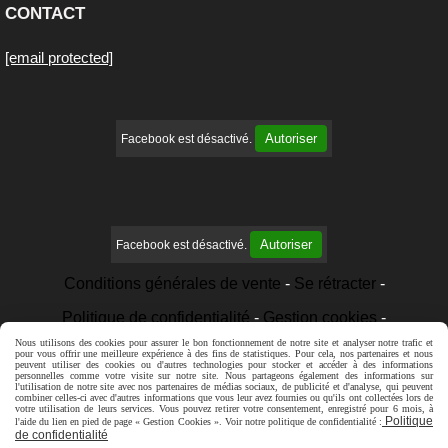
CONTACT
[email protected]
Autoriser
Facebook est désactivé.
Autoriser
Facebook est désactivé.
Conditions générales de vente
Se rétracter
Politique de confidentialité
Gestion cookies
Nous utilisons des cookies pour assurer le bon fonctionnement de notre site et analyser notre trafic et
Mon Compte
Créer un site internet
pour vous offrir une meilleure expérience à des fins de statistiques. Pour cela, nos partenaires et nous
peuvent utiliser des cookies ou d'autres technologies pour stocker et accéder à des informations
personnelles comme votre visite sur notre site. Nous partageons également des informations sur
l'utilisation de notre site avec nos partenaires de médias sociaux, de publicité et d'analyse, qui peuvent
combiner celles-ci avec d'autres informations que vous leur avez fournies ou qu'ils ont collectées lors de
votre utilisation de leurs services. Vous pouvez retirer votre consentement, enregistré pour 6 mois, à
Politique
l'aide du lien en pied de page « Gestion Cookies ». Voir notre politique de confidentialité :
de confidentialité